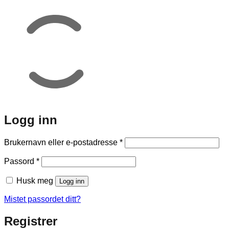
Logg inn
Påkrevd
Brukernavn eller e-postadresse
*
Påkrevd
Passord
*
Husk meg
Logg inn
Mistet passordet ditt?
Registrer