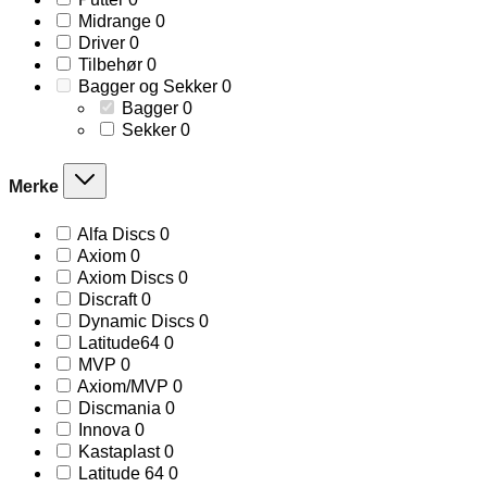
products
0
Midrange
0
products
0
Driver
0
products
0
Tilbehør
0
products
0
Bagger og Sekker
0
products
0
Bagger
0
products
0
Sekker
0
products
Merke
0
Alfa Discs
0
products
0
Axiom
0
products
0
Axiom Discs
0
products
0
Discraft
0
products
0
Dynamic Discs
0
products
0
Latitude64
0
products
0
MVP
0
products
0
Axiom/MVP
0
products
0
Discmania
0
products
0
Innova
0
products
0
Kastaplast
0
products
0
Latitude 64
0