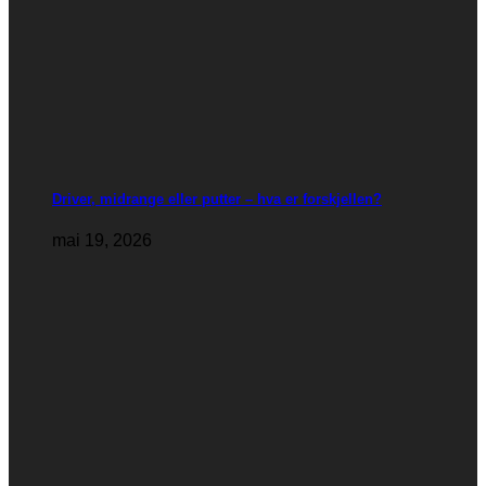
Driver, midrange eller putter – hva er forskjellen?
mai 19, 2026