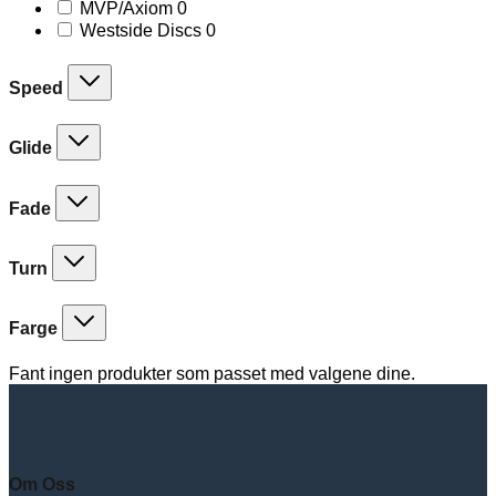
products
0
MVP/Axiom
0
products
0
Westside Discs
0
products
Speed
Glide
Fade
Turn
Farge
Fant ingen produkter som passet med valgene dine.
Om Oss