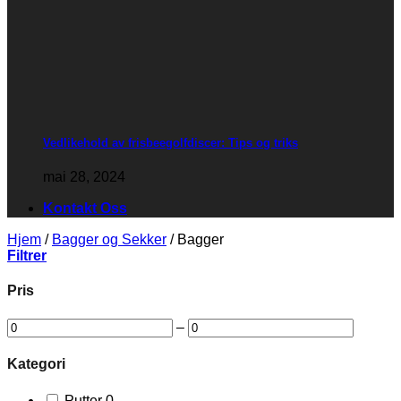
Vedlikehold av frisbeegolfdiscer: Tips og triks
mai 28, 2024
Kontakt Oss
Hjem
/
Bagger og Sekker
/
Bagger
Filtrer
Pris
–
Kategori
0
Putter
0