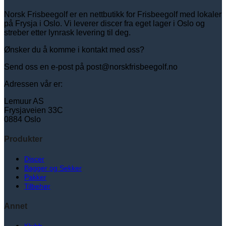
Norsk Frisbeegolf er en nettbutikk for Frisbeegolf med lokaler
på Frysja i Oslo. Vi leverer discer fra eget lager i Oslo og
streber etter lynrask levering til deg.
Ønsker du å komme i kontakt med oss?
Send oss en e-post på post@norskfrisbeegolf.no
Adressen vår er:
Lemuur AS
Frysjaveien 33C
0884 Oslo
Produkter
Discer
Bagger og Sekker
Pakker
Tilbehør
Annet
Klubb