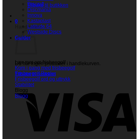
Discraft
Tilbake til butikken
Discmania
Innova
Kastaplast
0
Latitude 64
Handlekurv
Westside Discs
Guider
Lær mer om frisbeegolf
Du har ingen produkter i handlekurven.
Kom i gang med frisbeegolf
Frisbeegolf Regler
Tilbake til butikken
Frisbeegolf ord og uttrykk
V
Stabilitet
Blogg
Blogg