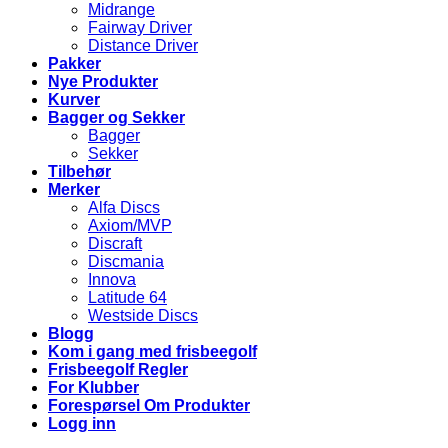
Midrange
Fairway Driver
Distance Driver
Pakker
Nye Produkter
Kurver
Bagger og Sekker
Bagger
Sekker
Tilbehør
Merker
Alfa Discs
Axiom/MVP
Discraft
Discmania
Innova
Latitude 64
Westside Discs
Blogg
Kom i gang med frisbeegolf
Frisbeegolf Regler
For Klubber
Forespørsel Om Produkter
Logg inn