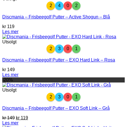
2
4
0
2
Discmania – Frisbeegolf Putter – Active Shogun – Blå
kr
119
Les mer
Utsolgt
2
3
0
1
Discmania – Frisbeegolf Putter – EXO Hard Link – Rosa
kr
149
Les mer
-20%
Utsolgt
2
3
0
1
Discmania – Frisbeegolf Putter – EXO Soft Link – Grå
Opprinnelig
Nåværende
kr
149
kr
119
pris
pris
Les mer