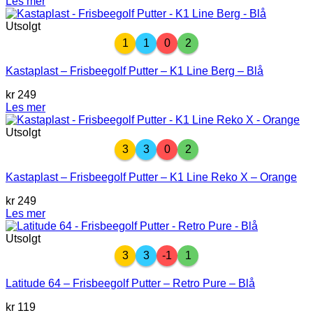
Les mer
Utsolgt
1
1
0
2
Kastaplast – Frisbeegolf Putter – K1 Line Berg – Blå
kr
249
Les mer
Utsolgt
3
3
0
2
Kastaplast – Frisbeegolf Putter – K1 Line Reko X – Orange
kr
249
Les mer
Utsolgt
3
3
-1
1
Latitude 64 – Frisbeegolf Putter – Retro Pure – Blå
kr
119