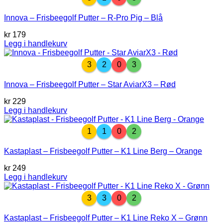
Innova – Frisbeegolf Putter – R-Pro Pig – Blå
kr
179
Legg i handlekurv
3
2
0
3
Innova – Frisbeegolf Putter – Star AviarX3 – Rød
kr
229
Legg i handlekurv
1
1
0
2
Kastaplast – Frisbeegolf Putter – K1 Line Berg – Orange
kr
249
Legg i handlekurv
3
3
0
2
Kastaplast – Frisbeegolf Putter – K1 Line Reko X – Grønn