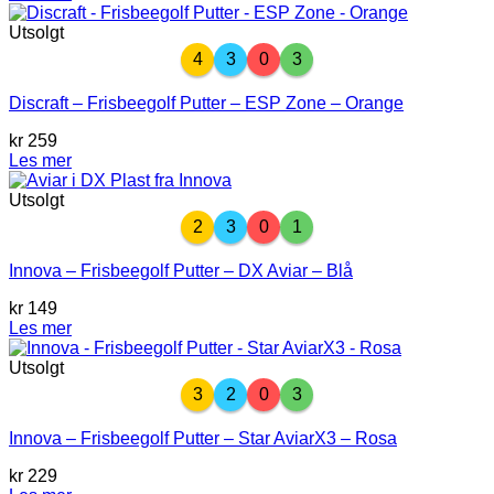
Utsolgt
4
3
0
3
Discraft – Frisbeegolf Putter – ESP Zone – Orange
kr
259
Les mer
Utsolgt
2
3
0
1
Innova – Frisbeegolf Putter – DX Aviar – Blå
kr
149
Les mer
Utsolgt
3
2
0
3
Innova – Frisbeegolf Putter – Star AviarX3 – Rosa
kr
229