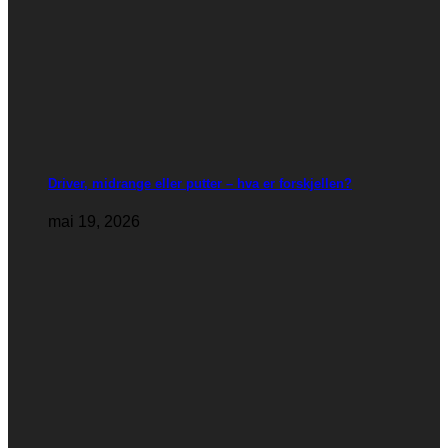
Driver, midrange eller putter – hva er forskjellen?
mai 19, 2026