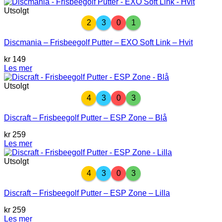
var:
er:
kr 149.
kr 119.
Utsolgt
2
3
0
1
Discmania – Frisbeegolf Putter – EXO Soft Link – Hvit
kr
149
Les mer
Utsolgt
4
3
0
3
Discraft – Frisbeegolf Putter – ESP Zone – Blå
kr
259
Les mer
Utsolgt
4
3
0
3
Discraft – Frisbeegolf Putter – ESP Zone – Lilla
kr
259
Les mer