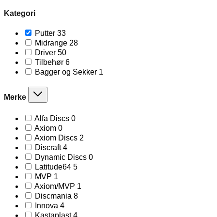
Kategori
33
Putter
33
products
28
Midrange
28
products
50
Driver
50
products
6
Tilbehør
6
products
1
Bagger og Sekker
1
product
Merke
0
Alfa Discs
0
products
0
Axiom
0
products
2
Axiom Discs
2
products
4
Discraft
4
products
0
Dynamic Discs
0
products
5
Latitude64
5
products
1
MVP
1
product
1
Axiom/MVP
1
product
8
Discmania
8
products
4
Innova
4
products
4
Kastaplast
4