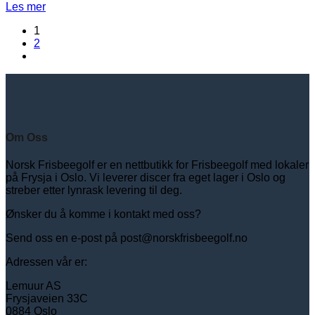
Les mer
1
2
Om Oss
Norsk Frisbeegolf er en nettbutikk for Frisbeegolf med lokaler
på Frysja i Oslo. Vi leverer discer fra eget lager i Oslo og
streber etter lynrask levering til deg.
Ønsker du å komme i kontakt med oss?
Send oss en e-post på post@norskfrisbeegolf.no
Adressen vår er:
Lemuur AS
Frysjaveien 33C
0884 Oslo