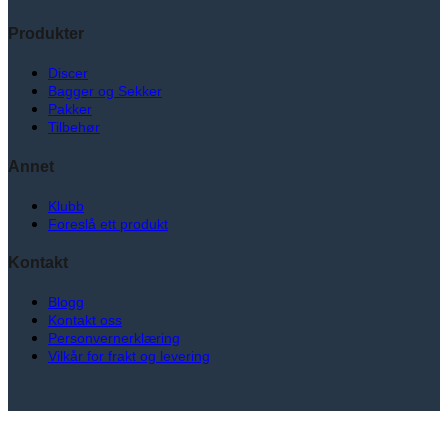
Produkter
Discer
Bagger og Sekker
Pakker
Tilbehør
Annet
Klubb
Foreslå ett produkt
Kontakt
Blogg
Kontakt oss
Personvernerklæring
Vilkår for frakt og levering
V