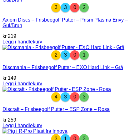
3
3
0
2
Axiom Discs – Frisbeegolf Putter – Prism Plasma Envy –
Gul/Brun
kr
219
Legg i handlekurv
2
3
0
1
Discmania – Frisbeegolf Putter – EXO Hard Link – Grå
kr
149
Legg i handlekurv
4
3
0
3
Discraft – Frisbeegolf Putter – ESP Zone – Rosa
kr
259
Legg i handlekurv
3
1
0
3