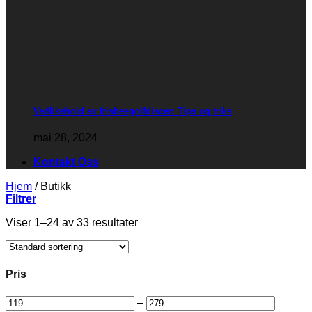
Vedlikehold av frisbeegolfdiscer: Tips og triks
mai 28, 2024
Kontakt Oss
Hjem
/
Butikk
Filtrer
Viser 1–24 av 33 resultater
Pris
–