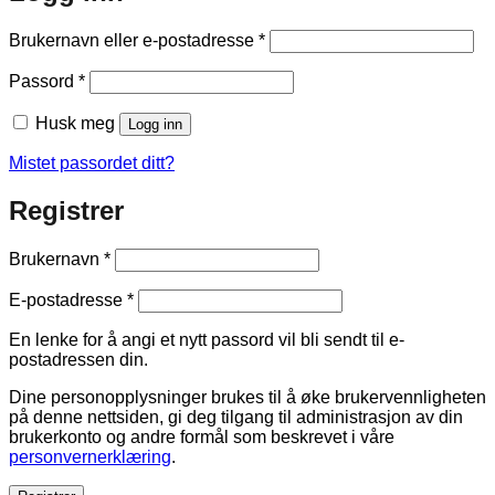
Påkrevd
Brukernavn eller e-postadresse
*
Påkrevd
Passord
*
Husk meg
Logg inn
Mistet passordet ditt?
Registrer
Påkrevd
Brukernavn
*
Påkrevd
E-postadresse
*
En lenke for å angi et nytt passord vil bli sendt til e-
postadressen din.
Dine personopplysninger brukes til å øke brukervennligheten
på denne nettsiden, gi deg tilgang til administrasjon av din
brukerkonto og andre formål som beskrevet i våre
personvernerklæring
.