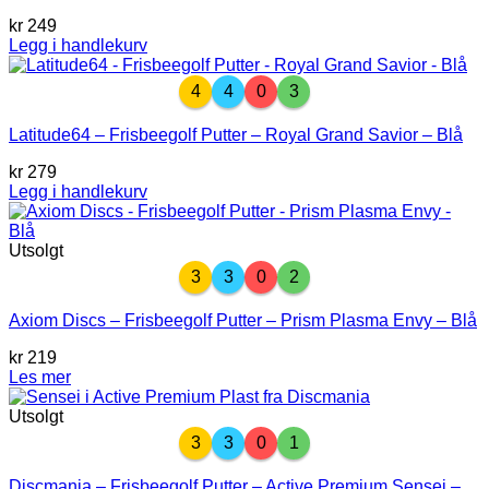
kr
249
Legg i handlekurv
4
4
0
3
Latitude64 – Frisbeegolf Putter – Royal Grand Savior – Blå
kr
279
Legg i handlekurv
Utsolgt
3
3
0
2
Axiom Discs – Frisbeegolf Putter – Prism Plasma Envy – Blå
kr
219
Les mer
Utsolgt
3
3
0
1
Discmania – Frisbeegolf Putter – Active Premium Sensei –