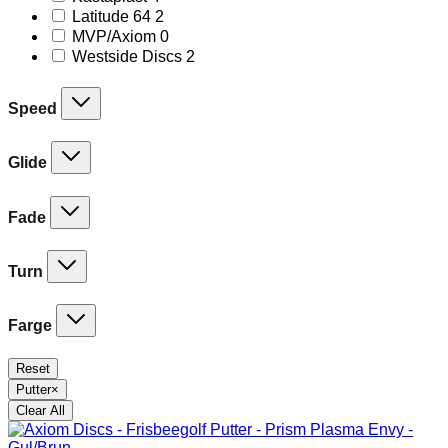
products
2
Latitude 64
2
products
0
MVP/Axiom
0
products
2
Westside Discs
2
products
Speed
Glide
Fade
Turn
Farge
Reset
Putter
×
Clear All