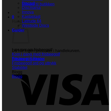
Discraft
Tilbake til butikken
Discmania
Innova
Kastaplast
0
Latitude 64
Handlekurv
Westside Discs
Guider
Lær mer om frisbeegolf
Du har ingen produkter i handlekurven.
Kom i gang med frisbeegolf
Frisbeegolf Regler
Tilbake til butikken
Frisbeegolf ord og uttrykk
V
Stabilitet
Blogg
Blogg