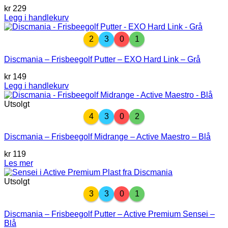
kr
229
Legg i handlekurv
2
3
0
1
Discmania – Frisbeegolf Putter – EXO Hard Link – Grå
kr
149
Legg i handlekurv
Utsolgt
4
3
0
2
Discmania – Frisbeegolf Midrange – Active Maestro – Blå
kr
119
Les mer
Utsolgt
3
3
0
1
Discmania – Frisbeegolf Putter – Active Premium Sensei –
Blå