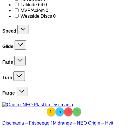
products
0
Latitude 64
0
products
0
MVP/Axiom
0
products
0
Westside Discs
0
products
Speed
Glide
Fade
Turn
Farge
5
5
-1
1
Discmania – Frisbeegolf Midrange – NEO Origin – Hvit