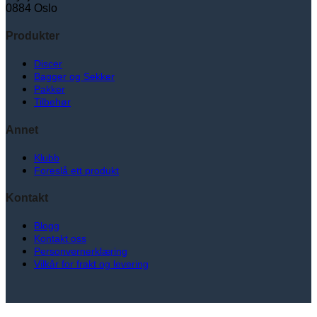
0884 Oslo
Produkter
Discer
Bagger og Sekker
Pakker
Tilbehør
Annet
Klubb
Foreslå ett produkt
Kontakt
Blogg
Kontakt oss
Personvernerklæring
Vilkår for frakt og levering
V