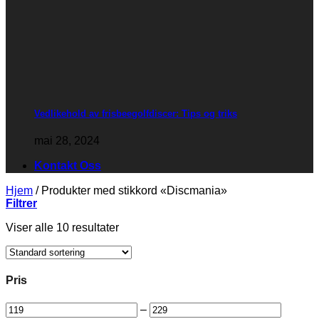
Vedlikehold av frisbeegolfdiscer: Tips og triks
mai 28, 2024
Kontakt Oss
Hjem
/
Produkter med stikkord «Discmania»
Filtrer
Viser alle 10 resultater
Pris
–