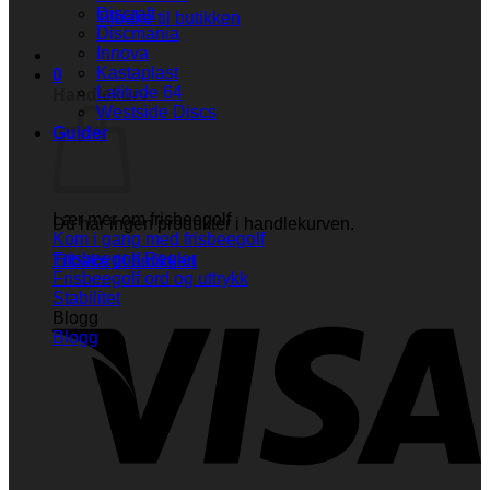
Discraft
Tilbake til butikken
Discmania
Innova
Kastaplast
0
Latitude 64
Handlekurv
Westside Discs
Guider
Lær mer om frisbeegolf
Du har ingen produkter i handlekurven.
Kom i gang med frisbeegolf
Frisbeegolf Regler
Tilbake til butikken
Frisbeegolf ord og uttrykk
V
Stabilitet
Blogg
Blogg