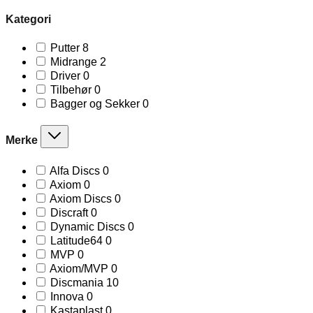
Kategori
8
Putter
8
products
2
Midrange
2
products
0
Driver
0
products
0
Tilbehør
0
products
0
Bagger og Sekker
0
products
Merke
0
Alfa Discs
0
products
0
Axiom
0
products
0
Axiom Discs
0
products
0
Discraft
0
products
0
Dynamic Discs
0
products
0
Latitude64
0
products
0
MVP
0
products
0
Axiom/MVP
0
products
10
Discmania
10
products
0
Innova
0
products
0
Kastaplast
0