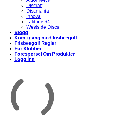
Axiom/MVP
Discraft
Discmania
Innova
Latitude 64
Westside Discs
Blogg
Kom i gang med frisbeegolf
Frisbeegolf Regler
For Klubber
Forespørsel Om Produkter
Logg inn