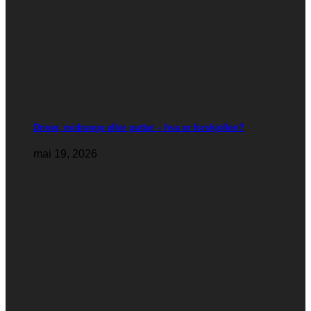
Driver, midrange eller putter – hva er forskjellen?
mai 19, 2026