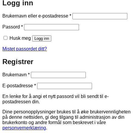
Logg inn
Påkrevd
Brukernavn eller e-postadresse
*
Påkrevd
Passord
*
Husk meg
Logg inn
Mistet passordet ditt?
Registrer
Påkrevd
Brukernavn
*
Påkrevd
E-postadresse
*
En lenke for å angi et nytt passord vil bli sendt til e-
postadressen din.
Dine personopplysninger brukes til å øke brukervennligheten
på denne nettsiden, gi deg tilgang til administrasjon av din
brukerkonto og andre formål som beskrevet i våre
personvernerklæring
.