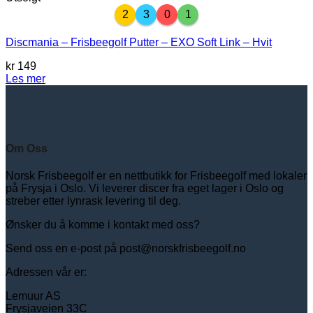
2
3
0
1
Discmania – Frisbeegolf Putter – EXO Soft Link – Hvit
kr
149
Les mer
Om Oss
Norsk Frisbeegolf er en nettbutikk for Frisbeegolf med lokaler
på Frysja i Oslo. Vi leverer discer fra eget lager i Oslo og
streber etter lynrask levering til deg.
Ønsker du å komme i kontakt med oss?
Send oss en e-post på post@norskfrisbeegolf.no
Adressen vår er:
Lemuur AS
Frysjaveien 33C