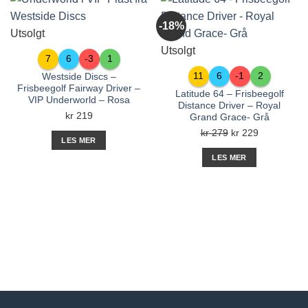
-18%
Utsolgt
Utsolgt
7
6
-3
1
11
6
-1
2
Westside Discs –
Frisbeegolf Fairway Driver –
Latitude 64 – Frisbeegolf
VIP Underworld – Rosa
Distance Driver – Royal
kr
219
Grand Grace- Grå
Opprinnelig
Nåværend
kr
279
kr
229
LES MER
pris
pris
LES MER
var:
er:
kr 279.
kr 229.