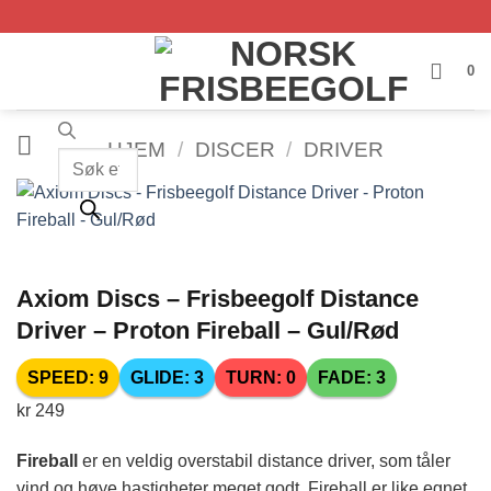
Skip
to
content
0
HJEM
/
DISCER
/
DRIVER
Products
search
Axiom Discs – Frisbeegolf Distance
Driver – Proton Fireball – Gul/Rød
SPEED: 9
GLIDE: 3
TURN: 0
FADE: 3
kr
249
Fireball
er en veldig overstabil distance driver, som tåler
vind og høye hastigheter meget godt. Fireball er like egnet