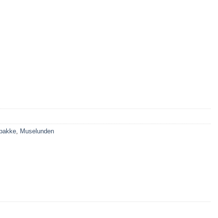
pakke
,
Muselunden