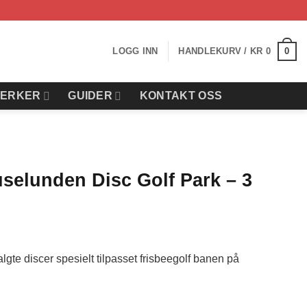
0
LOGG INN
HANDLEKURV /
KR
0
ERKER
GUIDER
KONTAKT OSS
selunden Disc Golf Park – 3
g
ende
lgte discer spesielt tilpasset frisbeegolf banen på
.