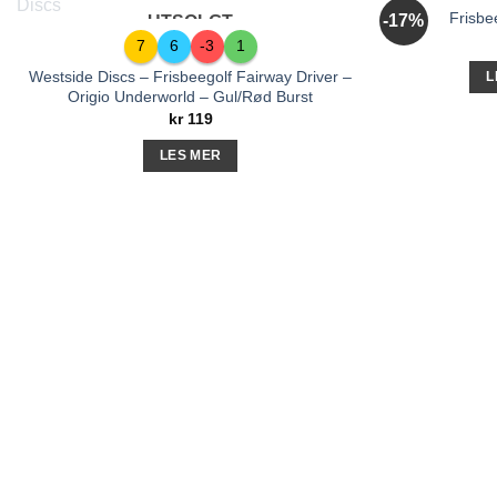
Frisbe
-17%
UTSOLGT
7
6
-3
1
Westside Discs – Frisbeegolf Fairway Driver –
L
Origio Underworld – Gul/Rød Burst
kr
119
LES MER