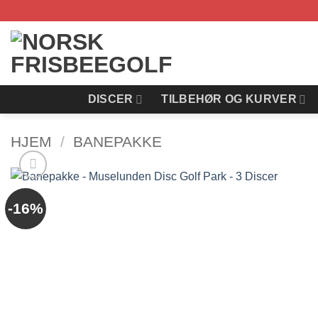
Skip
to
content
DISCER
TILBEHØR OG KURVER
HJEM
/
BANEPAKKE
-16%