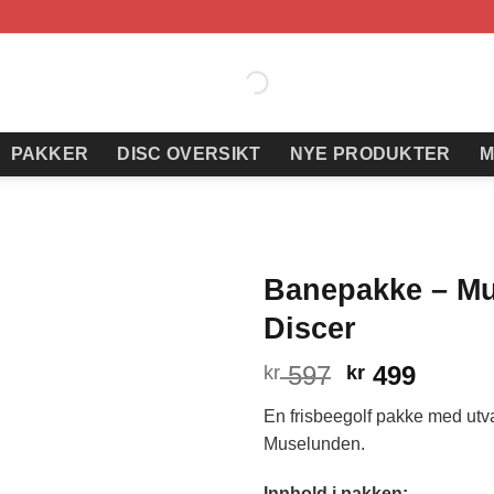
PAKKER
DISC OVERSIKT
NYE PRODUKTER
M
Banepakke – Mu
Discer
Opprinneli
Nåvær
597
499
kr
kr
pris
pris
En frisbeegolf pakke med utva
var:
er:
Muselunden.
kr 597.
kr 499
Innhold i pakken: