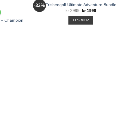
UTSOLGT
Frisbeegolf Ultimate Adventure Bundle
-33%
Opprinnelig
Nåværende
kr
2999
kr
1999
pris
pris
var:
er:
e – Champion
LES MER
kr 2999.
kr 1999.