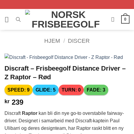
Skip
to
content
0
HJEM
/
DISCER
Discraft – Frisbeegolf Distance Driver –
Z Raptor – Rød
SPEED: 9
GLIDE: 5
TURN: 0
FADE: 3
239
kr
Discraft
Raptor
kan bli din nye go-to overstabile fairway-
driver. Designet i samarbeid med Discraft-kaptein Paul
Ulibarri og deres designteam, har Raptor raskt blitt en ny