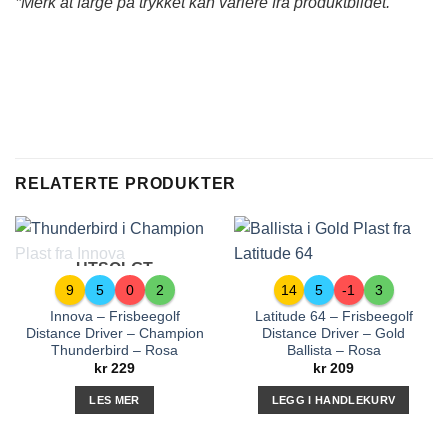
*Merk at farge på trykket kan variere fra produktbildet.
RELATERTE PRODUKTER
UTSOLGT
9
5
0
2
14
5
-1
3
Innova – Frisbeegolf
Latitude 64 – Frisbeegolf
Distance Driver – Champion
Distance Driver – Gold
Thunderbird – Rosa
Ballista – Rosa
kr
229
kr
209
LES MER
LEGG I HANDLEKURV