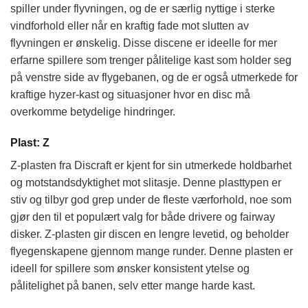
spiller under flyvningen, og de er særlig nyttige i sterke
vindforhold eller når en kraftig fade mot slutten av
flyvningen er ønskelig. Disse discene er ideelle for mer
erfarne spillere som trenger pålitelige kast som holder seg
på venstre side av flygebanen, og de er også utmerkede for
kraftige hyzer-kast og situasjoner hvor en disc må
overkomme betydelige hindringer.
Plast: Z
Z-plasten fra Discraft er kjent for sin utmerkede holdbarhet
og motstandsdyktighet mot slitasje. Denne plasttypen er
stiv og tilbyr god grep under de fleste værforhold, noe som
gjør den til et populært valg for både drivere og fairway
disker. Z-plasten gir discen en lengre levetid, og beholder
flyegenskapene gjennom mange runder. Denne plasten er
ideell for spillere som ønsker konsistent ytelse og
pålitelighet på banen, selv etter mange harde kast.