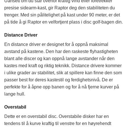
Uansett om du står overfor kraftig vind eller foretrekker
presise sidearm-kast, gir Raptor deg den stabiliteten du
trenger. Med sin pålitelighet på kast under 90 meter, er det
på tide å gi Raptor en velfortjent plass i disc golf-bagen din.
Distance Driver
En distance driver er designet for å oppnå maksimal
avstand på kastene. Den har den raskeste flyhastigheten
blant alle discer og kan oppnå lange avstander når den
kastes med kraft og riktig teknikk. Distance drivere kommer
i ulike grader av stabilitet, slik at spillere kan finne den som
passer best for deres kastestil og ferdighetsnivå. De er
perfekte for å åpne opp banen og for å nå fjerne kurver på
lange hull.
Overstabil
Dette er en overstabil disc. Overstabile disker har en
tendens til å kurve kraftig til venstre for en høyrehendt