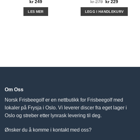
Opprinnelig
Nåværend
kr
249
kr
279
kr
229
pris
pris
var:
er:
LES MER
LEGG I HANDLEKURV
kr 279.
kr 229.
Om Oss
Norsk Frisbeegolf er en nettbutikk for Frisbeegolf med
lokaler på Frysja i Oslo. Vi leverer discer fra eget lager i
Oslo og streber etter lynrask levering til deg.
Ønsker du å komme i kontakt med oss?