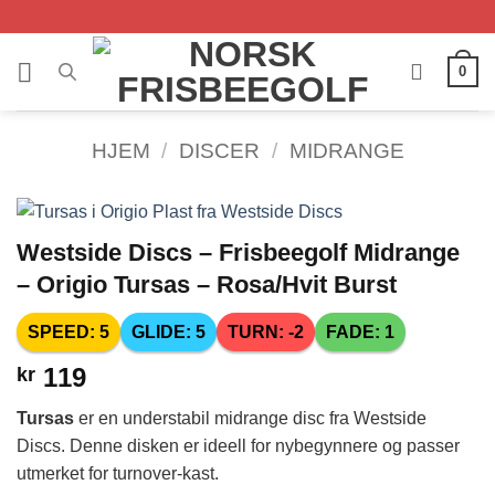
Skip
to
content
0
HJEM
/
DISCER
/
MIDRANGE
Westside Discs – Frisbeegolf Midrange
– Origio Tursas – Rosa/Hvit Burst
SPEED: 5
GLIDE: 5
TURN: -2
FADE: 1
119
kr
Tursas
er en understabil midrange disc fra Westside
Discs. Denne disken er ideell for nybegynnere og passer
utmerket for turnover-kast.