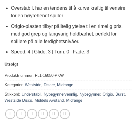
Overstabil, har en tendens til å kurve kraftig til venstre
for en høyrehendt spiller.
Origio-plasten tilbyr pålitelig ytelse til en rimelig pris,
med god grep og langvarig holdbarhet, perfekt for
spillere på alle ferdighetsnivåer.
Speed: 4 | Glide: 3 | Turn: 0 | Fade: 3
Utsolgt
Produktnummer:
FL1-16050-PKWT
Kategorier:
Westside
,
Discer
,
Midrange
Stikkord:
Understabil
,
Nybegynnervennlig
,
Nybegynner
,
Origio
,
Burst
,
Westside Discs
,
Middels Avstand
,
Midrange