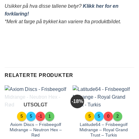
Usikker på hva disse tallene betyr?
Klikk her for en
forklaring!
*Merk at farge på trykket kan variere fra produktbildet.
RELATERTE PRODUKTER
-18%
UTSOLGT
5
5
-1
1
5
5
0
2
Axiom Discs – Frisbeegolf
Latitude64 – Frisbeegolf
Midrange – Neutron Hex –
Midrange – Royal Grand
Rød
Trust – Turkis