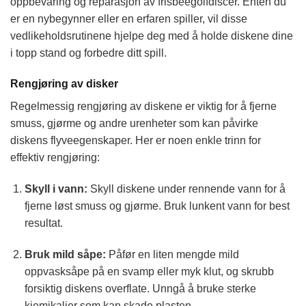
oppbevaring og reparasjon av frisbeegolfdiscer. Enten du
er en nybegynner eller en erfaren spiller, vil disse
vedlikeholdsrutinene hjelpe deg med å holde diskene dine
i topp stand og forbedre ditt spill.
Rengjøring av disker
Regelmessig rengjøring av diskene er viktig for å fjerne
smuss, gjørme og andre urenheter som kan påvirke
diskens flyveegenskaper. Her er noen enkle trinn for
effektiv rengjøring:
Skyll i vann:
Skyll diskene under rennende vann for å
fjerne løst smuss og gjørme. Bruk lunkent vann for best
resultat.
Bruk mild såpe:
Påfør en liten mengde mild
oppvasksåpe på en svamp eller myk klut, og skrubb
forsiktig diskens overflate. Unngå å bruke sterke
kjemikalier som kan skade plasten.