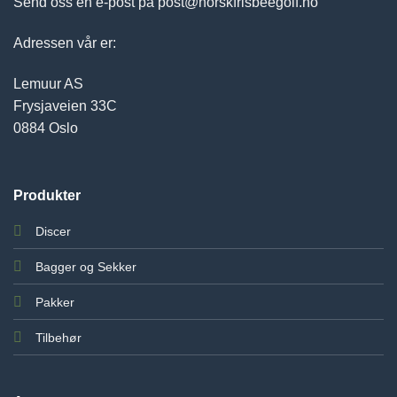
Send oss en e-post på post@norskfrisbeegolf.no
Adressen vår er:
Lemuur AS
Frysjaveien 33C
0884 Oslo
Produkter
Discer
Bagger og Sekker
Pakker
Tilbehør