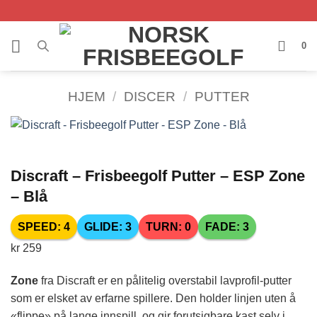
Skip
to
content
0
HJEM
/
DISCER
/
PUTTER
Discraft – Frisbeegolf Putter – ESP Zone
– Blå
SPEED: 4
GLIDE: 3
TURN: 0
FADE: 3
kr
259
Zone
fra Discraft er en pålitelig overstabil lavprofil-putter
som er elsket av erfarne spillere. Den holder linjen uten å
«flippe» på lange innspill, og gir forutsigbare kast selv i