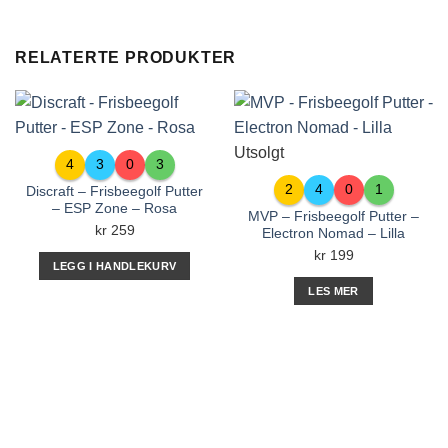
RELATERTE PRODUKTER
Utsolgt
4
3
0
3
2
4
0
1
Discraft – Frisbeegolf Putter
– ESP Zone – Rosa
MVP – Frisbeegolf Putter –
kr
259
Electron Nomad – Lilla
kr
199
LEGG I HANDLEKURV
LES MER