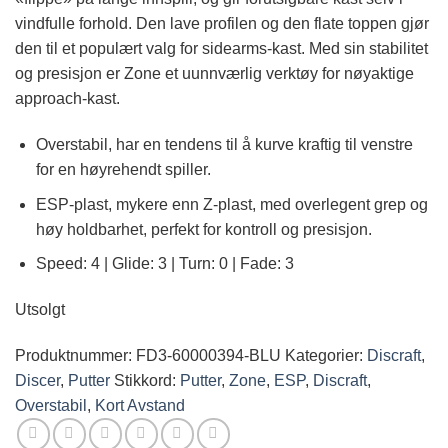
vindfulle forhold. Den lave profilen og den flate toppen gjør
den til et populært valg for sidearms-kast. Med sin stabilitet
og presisjon er Zone et uunnværlig verktøy for nøyaktige
approach-kast.
Overstabil, har en tendens til å kurve kraftig til venstre
for en høyrehendt spiller.
ESP-plast, mykere enn Z-plast, med overlegent grep og
høy holdbarhet, perfekt for kontroll og presisjon.
Speed: 4 | Glide: 3 | Turn: 0 | Fade: 3
Utsolgt
Produktnummer:
FD3-60000394-BLU
Kategorier:
Discraft
,
Discer
,
Putter
Stikkord:
Putter
,
Zone
,
ESP
,
Discraft
,
Overstabil
,
Kort Avstand