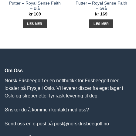
Putter – Royal Sense Faith
Putter – Royal Sense Faith
– Blå
– Grå
kr
169
kr
169
LES MER
LES MER
Om Oss
Norsk Frisbeegolf er en nettbutikk for Frisbeegolf med
lokaler på Frysja i Oslo. Vi leverer discer fra eget lager i
Oslo og streber etter lynrask levering til deg.
Ønsker du å komme i kontakt med oss?
Send oss en e-post på post@norskfrisbeegolf.no