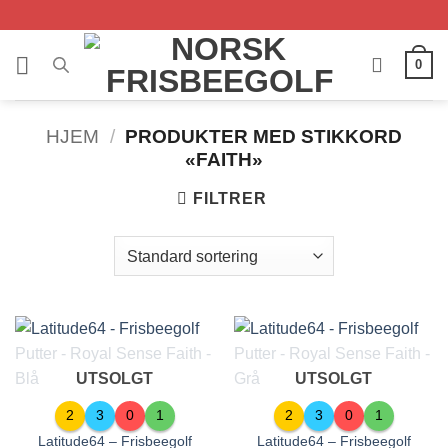
Skip
to
content
0
HJEM
/
PRODUKTER MED STIKKORD
«FAITH»
FILTRER
UTSOLGT
UTSOLGT
2
3
0
1
2
3
0
1
Latitude64 – Frisbeegolf
Latitude64 – Frisbeegolf