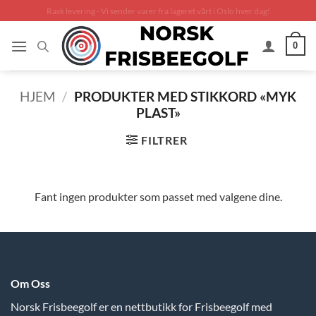
Skip
Rask levering - Vi sender varer fra lageret vårt i Oslo hver dag!
to
content
0
HJEM
/
PRODUKTER MED STIKKORD «MYK
PLAST»
FILTRER
Fant ingen produkter som passet med valgene dine.
Om Oss
Norsk Frisbeegolf er en nettbutikk for Frisbeegolf med