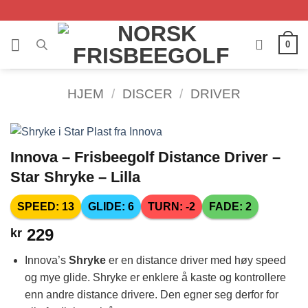
Skip
to
content
0
HJEM
/
DISCER
/
DRIVER
Innova – Frisbeegolf Distance Driver –
Star Shryke – Lilla
SPEED: 13
GLIDE: 6
TURN: -2
FADE: 2
229
kr
Innova’s
Shryke
er en distance driver med høy speed
og mye glide. Shryke er enklere å kaste og kontrollere
enn andre distance drivere. Den egner seg derfor for