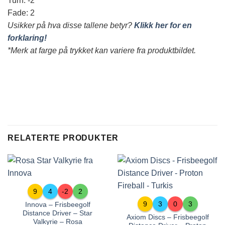
Turn: -2
Fade: 2
Usikker på hva disse tallene betyr?
Klikk her for en
forklaring!
*Merk at farge på trykket kan variere fra produktbildet.
RELATERTE PRODUKTER
9
4
-2
2
9
3
0
3
Innova – Frisbeegolf
Distance Driver – Star
Axiom Discs – Frisbeegolf
Valkyrie – Rosa