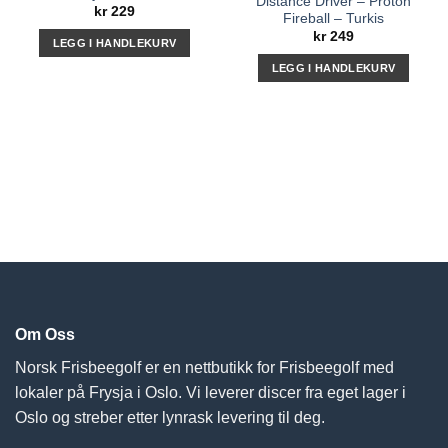
Distance Driver – Proton
kr
229
Fireball – Turkis
kr
249
LEGG I HANDLEKURV
LEGG I HANDLEKURV
Om Oss
Norsk Frisbeegolf er en nettbutikk for Frisbeegolf med
lokaler på Frysja i Oslo. Vi leverer discer fra eget lager i
Oslo og streber etter lynrask levering til deg.