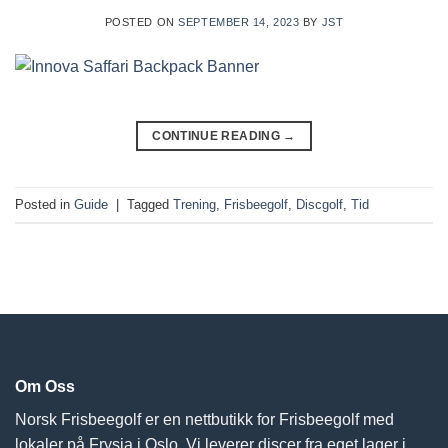
POSTED ON
SEPTEMBER 14, 2023
BY
JST
CONTINUE READING
→
Posted in
Guide
|
Tagged
Trening
,
Frisbeegolf
,
Discgolf
,
Tid
Om Oss
Norsk Frisbeegolf er en nettbutikk for Frisbeegolf med
lokaler på Frysja i Oslo. Vi leverer discer fra eget lager i